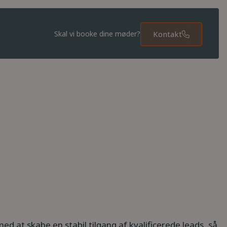
Kontakt
Skal vi booke dine møder?
ed at skabe en stabil tilgang af kvalificerede leads, så