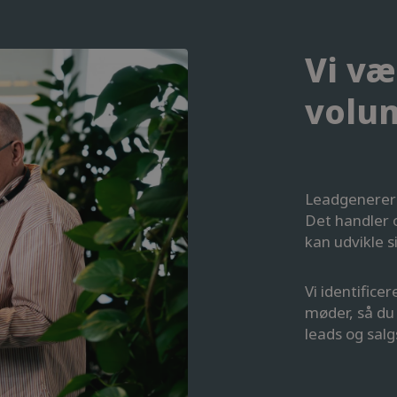
Vi væ
volu
Leadgenerer
Det handler 
kan udvikle s
Vi identifice
møder, så du 
leads og sal