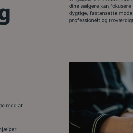
ng
dine sælgere kan fokusere 
dygtige, fastansatte møde
professionelt og troværdig
jde med at
hjælper