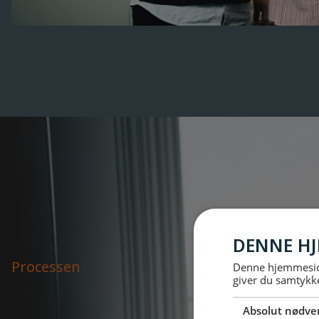
DENNE HJ
Processen
Denne hjemmeside
giver du samtykke
Absolut nødve