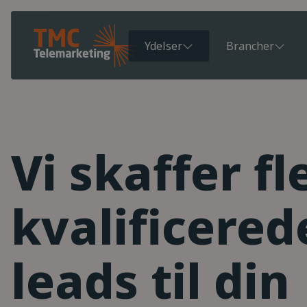
Ydelser
Brancher
Vi skaffer fl
kvalificered
leads til din