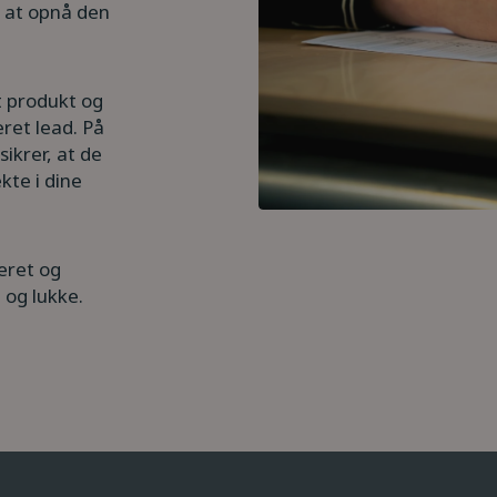
 at opnå den
it produkt og
eret lead. På
ikrer, at de
ekte i dine
ceret og
 og lukke.