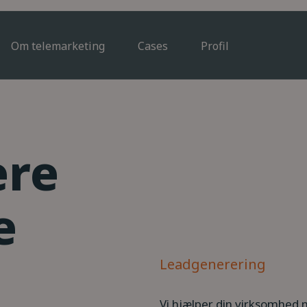
Om telemarketing
Cases
Profil
ere
e
Leadgenerering
Vi hjælper din virksomhed m