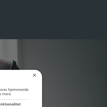
×
 vores hjemmeside
s mere
nktionalitet