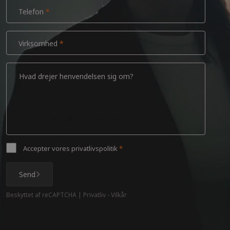
Telefon
Virksomhed
Accepter vores
privatlivspolitik
Send
Beskyttet af reCAPTCHA |
Privatliv
-
Vilkår