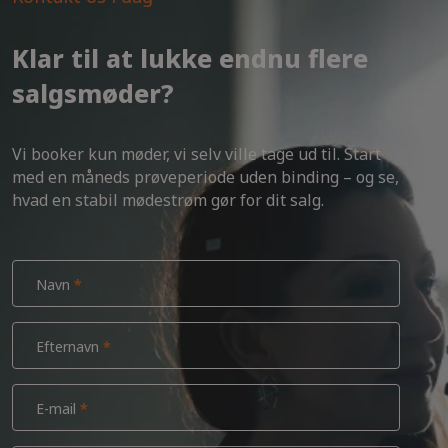
Klar til at lukke endnu flere
salgsmøder?
Vi booker kun møder, vi selv ville tage ud til. Start
med en måneds prøveperiode uden binding – og se,
hvad en stabil mødestrøm gør for dit salg.
Navn
Efternavn
E-mail