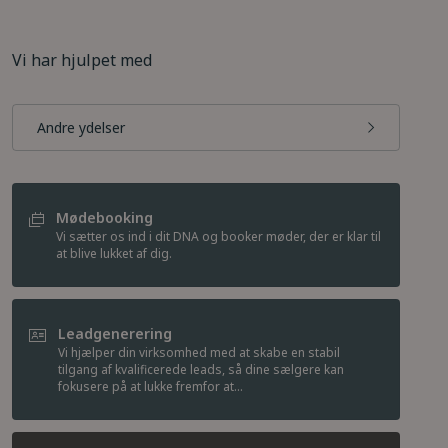
Vi har hjulpet med
Andre ydelser
Mødebooking
Vi sætter os ind i dit DNA og booker møder, der er klar til
at blive lukket af dig.
Leadgenerering
Vi hjælper din virksomhed med at skabe en stabil
tilgang af kvalificerede leads, så dine sælgere kan
fokusere på at lukke fremfor at...